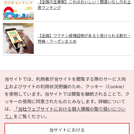
【全国の主要駅】これはおいしい！間違いなしのお土
産ランキング
【全国】ワクチン接種証明があると受けられる割引・
特典・クーポンまとめ
PAGE TOP
当サイトでは、利用者が当サイトを閲覧する際のサービス向
上およびサイトの利用状況把握のため、クッキー（Cookie）
を使用しています。当サイトでは閲覧を継続されることで、ク
e-NAVITA（イーナビタ）とは？
お気に入り
ヘルプ
ッキーの使用に同意されたものとみなします。詳細について
利用規約
個人情報の取り扱いについて
運営会社
は、
「当社ウェブサイトにおける個人情報の取り扱いについ
サイトマップ
広告掲載に関するお問い合わせ
て」
をご覧ください。
サイトの内容に関するお問い合わせ
当サイトにおける