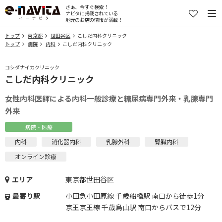
さぁ、今すぐ検索！
ナビタに掲載されている
地元のお店の情報が満載！
トップ
東京都
世田谷区
こしだ内科クリニック
トップ
病院
内科
こしだ内科クリニック
コシダナイカクリニック
こしだ内科クリニック
女性内科医師による内科一般診療と糖尿病専門外来・乳腺専門
外来
病院・医療
内科
消化器内科
乳腺外科
腎臓内科
オンライン診療
エリア
東京都世田谷区
最寄り駅
小田急小田原線 千歳船橋駅 南口から徒歩1分
京王京王線 千歳烏山駅 南口からバスで12分