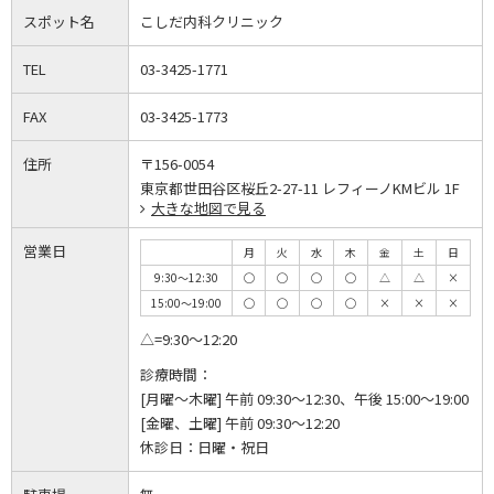
スポット名
こしだ内科クリニック
TEL
03-3425-1771
FAX
03-3425-1773
住所
〒156-0054
東京都世田谷区桜丘2-27-11 レフィーノKMビル 1F
大きな地図で見る
営業日
月
火
水
木
金
土
日
9:30～12:30
◯
◯
◯
◯
△
△
×
15:00～19:00
◯
◯
◯
◯
×
×
×
△=9:30～12:20
診療時間：
[月曜～木曜] 午前 09:30～12:30、午後 15:00～19:00
[金曜、土曜] 午前 09:30～12:20
休診日：
日曜・祝日