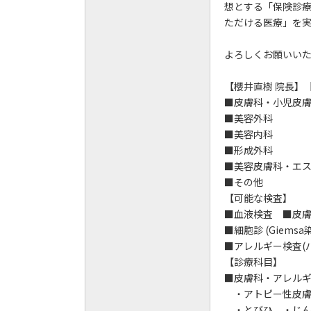
想とする「保険診
ただける医療」を
よろしくお願いい
【櫻井直樹 院長】
■皮膚科・小児皮
■美容外科
■美容内科
■形成外科
■美容皮膚科・エ
■その他
【可能な検査】
■血液検査 ■皮
■細胞診 (Giem
■アレルギー検査(
【診療科目】
■皮膚科・アレル
・アトピー性皮膚
・とびひ ・じん