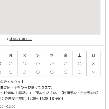
地図を印刷する
月
火
水
木
金
土
日
0
◯
◯
◯
◯
◯
◯
×
0
◯
◯
◯
◯
◯
◯
×
療のみとなります。
00は自由診療・手術のみお受けできます。
:00～19:00にお電話にてご予約ください。【時間予約・完全予約制】
外来受付時間]:12:30～14:30【要予約】
:00～12:00