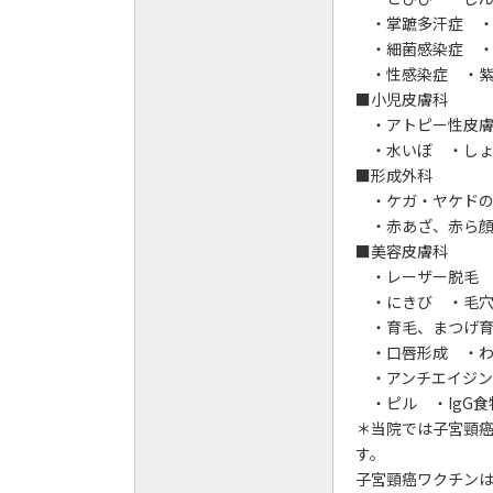
・掌蹠多汗症 ・
・細菌感染症 ・
・性感染症 ・紫
■小児皮膚科
・アトピー性皮膚
・水いぼ ・しょう
■形成外科
・ケガ・ヤケドの
・赤あざ、赤ら顔
■美容皮膚科
・レーザー脱毛 ・
・にきび ・毛穴
・育毛、まつげ育
・口唇形成 ・わ
・アンチエイジン
・ピル ・IgG食
＊当院では子宮頸
す。
子宮頸癌ワクチンは