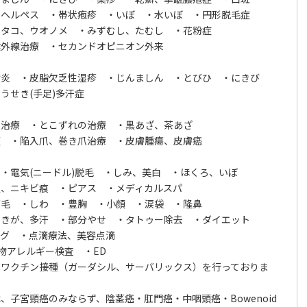
ヘルペス ・帯状疱疹 ・いぼ ・水いぼ ・円形脱毛症
タコ、ウオノメ ・みずむし、たむし ・花粉症
外線治療 ・セカンドオピニオン外来
炎 ・皮脂欠乏性湿疹 ・じんましん ・とびひ ・にきび
せき(手足)多汗症
治療 ・とこずれの治療 ・黒あざ、茶あざ
 ・陥入爪、巻き爪治療 ・皮膚腫瘍、皮膚癌
電気(ニードル)脱毛 ・しみ、美白 ・ほくろ、いぼ
、ニキビ痕 ・ピアス ・メディカルスパ
毛 ・しわ ・豊胸 ・小顔 ・涙袋 ・隆鼻
きが、多汗 ・部分やせ ・タトゥー除去 ・ダイエット
グ ・点滴療法、美容点滴
物アレルギー検査 ・ED
癌ワクチン接種（ガーダシル、サーバリックス）を行っておりま
、子宮頸癌のみならず、陰茎癌・肛門癌・中咽頭癌・Bowenoid