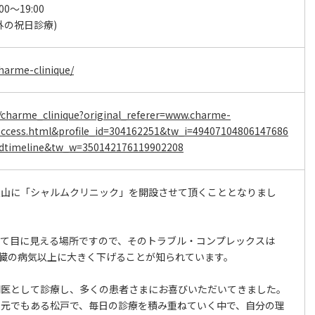
:00～19:00
外の祝日診療)
charme-clinique/
m/charme_clinique?original_referer=www.charme-
/access.html&profile_id=304162251&tw_i=49407104806147686
timeline&tw_w=350142176119902208
秋山に「シャルムクリニック」を開設させて頂くこととなりまし
って目に見える場所ですので、そのトラブル・コンプレックスは
を内臓の病気以上に大きく下げることが知られています。
門医として診療し、多くの患者さまにお喜びいただいてきました。
地元でもある松戸で、毎日の診療を積み重ねていく中で、自分の理