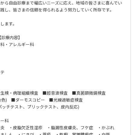
療から自由診療まで幅広いニーズに応え、地域の皆さまに喜んでい
実践し、皆さまの信頼を得られるよう努力していく所存です。
たします。
【診療内容】
膚科・アレルギー科
ステ
膚生検・病理組織検査 ■超音波検査 ■真菌顕微鏡検査
sa染色) ■ダーモスコピー ■光線過敏症検査
パッチテスト、プリックテスト、皮内反応)
ギー科
炎 ・皮脂欠乏性湿疹 ・脂漏性皮膚炎、フケ症 ・かぶれ
ましん ・にきび ・薬疹 ・乾癬、掌蹠膿疱症 ・白斑