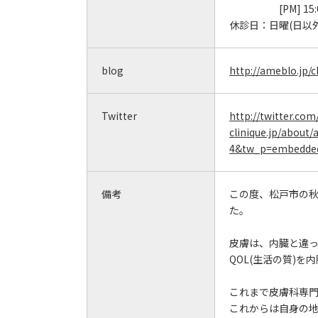
[PM] 15
休診日：
日曜(日以
blog
http://ameblo.jp/
Twitter
http://twitter.co
clinique.jp/about
4&tw_p=embedded
備考
この度、松戸市の
た。
皮膚は、内臓と違
QOL(生活の質)
これまで皮膚科専
これからは自身の