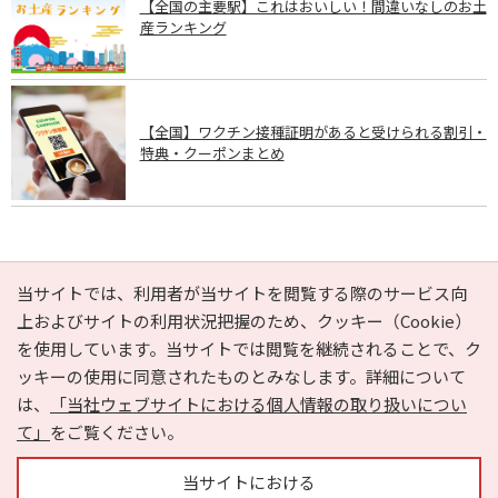
【全国の主要駅】これはおいしい！間違いなしのお土
産ランキング
【全国】ワクチン接種証明があると受けられる割引・
特典・クーポンまとめ
PAGE TOP
当サイトでは、利用者が当サイトを閲覧する際のサービス向
上およびサイトの利用状況把握のため、クッキー（Cookie）
を使用しています。当サイトでは閲覧を継続されることで、ク
e-NAVITA（イーナビタ）とは？
お気に入り
ヘルプ
ッキーの使用に同意されたものとみなします。詳細について
利用規約
個人情報の取り扱いについて
運営会社
は、
「当社ウェブサイトにおける個人情報の取り扱いについ
サイトマップ
広告掲載に関するお問い合わせ
て」
をご覧ください。
サイトの内容に関するお問い合わせ
当サイトにおける