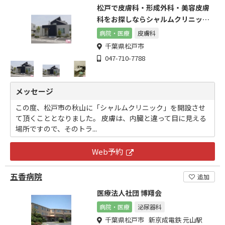
松戸で皮膚科・形成外科・美容皮膚
科をお探しならシャルムクリニック
にご相談ください
病院・医療
皮膚科
千葉県松戸市
047-710-7788
メッセージ
この度、松戸市の秋山に「シャルムクリニック」を開設させ
て頂くこととなりました。 皮膚は、内臓と違って目に見える
場所ですので、そのトラ...
Web予約
五香病院
追加
医療法人社団 博翔会
病院・医療
泌尿器科
千葉県松戸市 新京成電鉄 元山駅