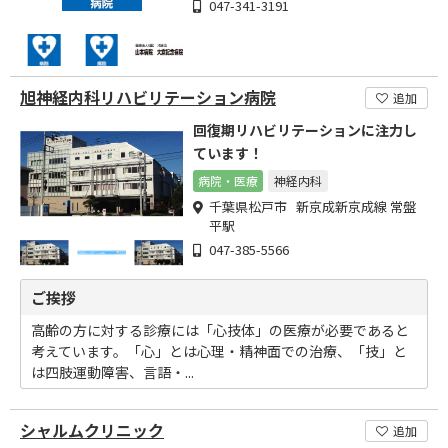
047-341-3191
旭神経内科リハビリテーション病院
追加
回復期リハビリテーションに注力し
ています！
病院・医療
神経内科
千葉県松戸市 新京成新京成線 常盤
平駅
047-385-5566
ご挨拶
高齢の方に対する診療には「心技体」の医療が必要であると
考えています。「心」とは心理・精神面での治療、「技」と
は四肢運動障害、言語・...
シャルムクリニック
追加