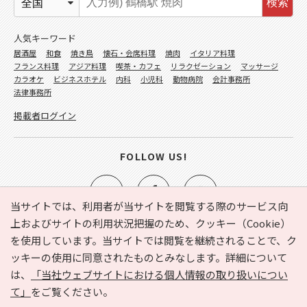
検索
人気キーワード
居酒屋
和食
焼き鳥
懐石・会席料理
焼肉
イタリア料理
フランス料理
アジア料理
喫茶・カフェ
リラクゼーション
マッサージ
カラオケ
ビジネスホテル
内科
小児科
動物病院
会計事務所
法律事務所
掲載者ログイン
FOLLOW US!
当サイトでは、利用者が当サイトを閲覧する際のサービス向
上およびサイトの利用状況把握のため、クッキー（Cookie）
を使用しています。当サイトでは閲覧を継続されることで、ク
e-NAVITA（イーナビタ）とは？
お気に入り
ヘルプ
ッキーの使用に同意されたものとみなします。詳細について
利用規約
個人情報の取り扱いについて
運営会社
は、
「当社ウェブサイトにおける個人情報の取り扱いについ
サイトマップ
広告掲載に関するお問い合わせ
て」
をご覧ください。
サイトの内容に関するお問い合わせ