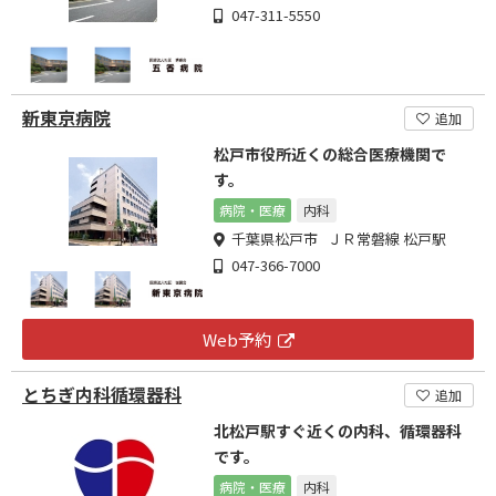
047-311-5550
新東京病院
追加
松戸市役所近くの総合医療機関で
す。
病院・医療
内科
千葉県松戸市 ＪＲ常磐線 松戸駅
047-366-7000
Web予約
とちぎ内科循環器科
追加
北松戸駅すぐ近くの内科、循環器科
です。
病院・医療
内科