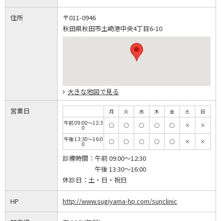
住所
〒011-0946
秋田県秋田市土崎港中央4丁目6-10
大きな地図で見る
営業日
月
火
水
木
金
土
日
午前 09:00～12:3
◯
◯
◯
◯
◯
×
×
0
午後 13:30～16:0
◯
◯
◯
◯
◯
×
×
0
診療時間：
午前 09:00～12:30
午後 13:30～16:00
休診日：
土・日・祝日
HP
http://www.sugiyama-hp.com/sunclinic