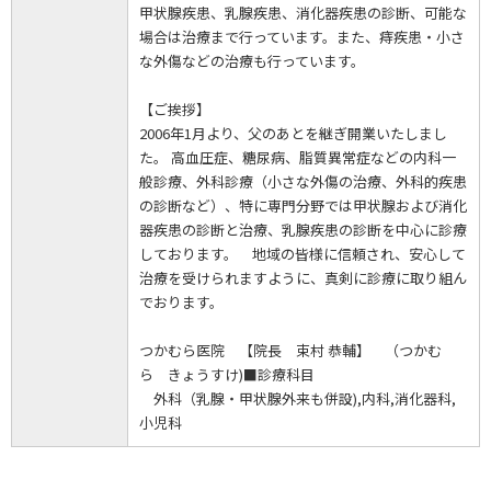
甲状腺疾患、乳腺疾患、消化器疾患の診断、可能な
場合は治療まで行っています。また、痔疾患・小さ
な外傷などの治療も行っています。
【ご挨拶】
2006年1月より、父のあとを継ぎ開業いたしまし
た。 高血圧症、糖尿病、脂質異常症などの内科一
般診療、外科診療（小さな外傷の治療、外科的疾患
の診断など）、特に専門分野では甲状腺および消化
器疾患の診断と治療、乳腺疾患の診断を中心に診療
しております。 地域の皆様に信頼され、安心して
治療を受けられますように、真剣に診療に取り組ん
でおります。
つかむら医院 【院長 束村 恭輔】 （つかむ
ら きょうすけ)■診療科目
外科（乳腺・甲状腺外来も併設),内科,消化器科,
小児科