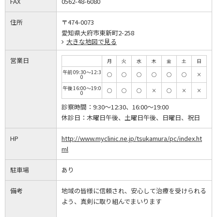
FAX
0562-48-6080
住所
〒474-0073
愛知県大府市東新町2-258
大きな地図で見る
営業日
月
火
水
木
金
土
日
午前 09:30～12:3
◯
◯
◯
◯
◯
◯
×
0
午後 16:00～19:0
◯
◯
◯
×
◯
×
×
0
診察時間：
9:30～12:30、16:00～19:00
休診日：
木曜日午後、土曜日午後、日曜日、祝日
HP
http://www.myclinic.ne.jp/tsukamura/pc/index.ht
ml
駐車場
あり
備考
地域の皆様に信頼され、安心して治療を受けられる
よう、真剣に取り組んでまいります