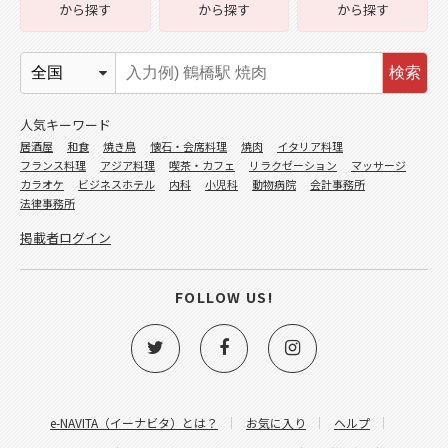
から探す
から探す
から探す
検索
人気キーワード
居酒屋
和食
焼き鳥
懐石・会席料理
焼肉
イタリア料理
フランス料理
アジア料理
喫茶・カフェ
リラクゼーション
マッサージ
カラオケ
ビジネスホテル
内科
小児科
動物病院
会計事務所
法律事務所
掲載者ログイン
FOLLOW US!
e-NAVITA（イーナビタ）とは？
お気に入り
ヘルプ