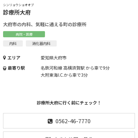
シンリョウショオオブ
診療所大府
大府市の内科、気軽に通える町の診療所
病院・医療
内科
消化器内科
エリア
愛知県大府市
最寄り駅
名鉄河和線 高横須賀駅 から車で9分
大附東海I.C.から車で3分
診療所大府に行く前にチェック！
0562-46-7770