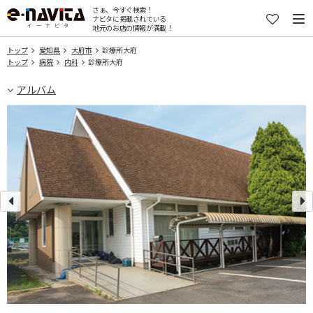
さぁ、今すぐ検索！
ナビタに掲載されている
地元のお店の情報が満載！
トップ
愛知県
大府市
診療所大府
トップ
病院
内科
診療所大府
アルバム