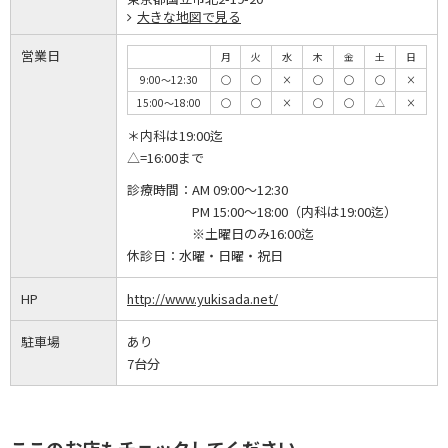
大きな地図で見る
営業日
月
火
水
木
金
土
日
9:00～12:30
◯
◯
×
◯
◯
◯
×
15:00～18:00
◯
◯
×
◯
◯
△
×
＊内科は19:00迄
△=16:00まで
診療時間：
AM 09:00～12:30
PM 15:00～18:00（内科は19:00迄）
※土曜日のみ16:00迄
休診日：
水曜・日曜・祝日
HP
http://www.yukisada.net/
駐車場
あり
7台分