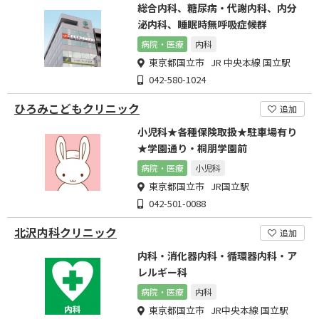
総合内科、糖尿病・代謝内科、内分
泌内科、睡眠時無呼吸症候群
病院・医療
内科
東京都国立市 JR 中央本線 国立駅
042-580-1024
ひろみこどもクリニック
追加
小児科★各種保険取扱★駐車場有り
★学園通り・桐朋学園前
病院・医療
小児科
東京都国立市 JR国立駅
042-501-0088
北沢内科クリニック
追加
内科・消化器内科・循環器内科・ア
レルギー科
病院・医療
内科
東京都国立市 JR中央本線 国立駅