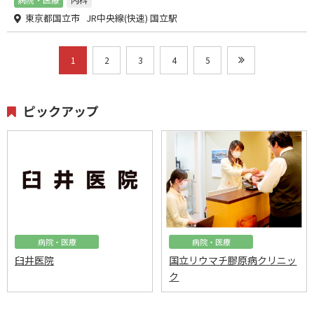
東京都国立市 JR中央線(快速) 国立駅
1
2
3
4
5
ピックアップ
病院・医療
病院・医療
臼井医院
国立リウマチ膠原病クリニッ
ク