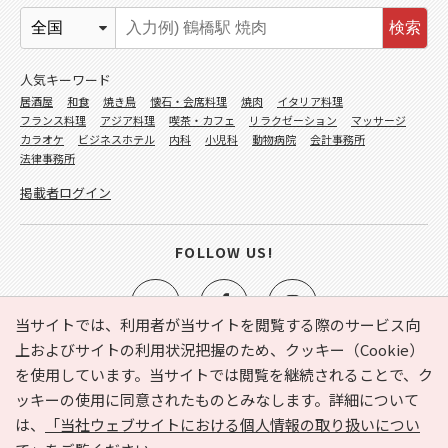
検索
人気キーワード
居酒屋
和食
焼き鳥
懐石・会席料理
焼肉
イタリア料理
フランス料理
アジア料理
喫茶・カフェ
リラクゼーション
マッサージ
カラオケ
ビジネスホテル
内科
小児科
動物病院
会計事務所
法律事務所
掲載者ログイン
FOLLOW US!
当サイトでは、利用者が当サイトを閲覧する際のサービス向
上およびサイトの利用状況把握のため、クッキー（Cookie）
を使用しています。当サイトでは閲覧を継続されることで、ク
e-NAVITA（イーナビタ）とは？
お気に入り
ヘルプ
ッキーの使用に同意されたものとみなします。詳細について
利用規約
個人情報の取り扱いについて
運営会社
は、
「当社ウェブサイトにおける個人情報の取り扱いについ
サイトマップ
広告掲載に関するお問い合わせ