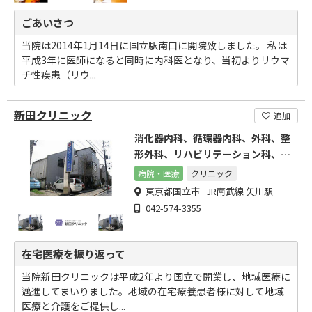
ごあいさつ
当院は2014年1月14日に国立駅南口に開院致しました。 私は
平成3年に医師になると同時に内科医となり、当初よりリウマ
チ性疾患（リウ...
新田クリニック
追加
消化器内科、循環器内科、外科、整
形外科、リハビリテーション科、内
科、神経内科
病院・医療
クリニック
東京都国立市 JR南武線 矢川駅
042-574-3355
在宅医療を振り返って
当院新田クリニックは平成2年より国立で開業し、地域医療に
邁進してまいりました。地域の在宅療養患者様に対して地域
医療と介護をご提供し...