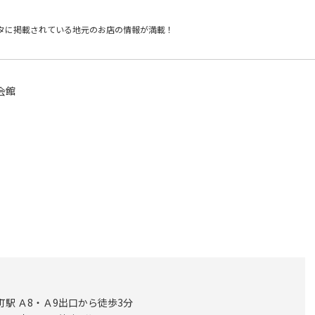
タに掲載されている
地元のお店の情報が満載！
会館
町駅 Ａ8・Ａ9出口から徒歩3分