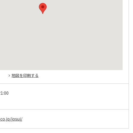
地図を印刷する
1:00
co.jp/josui/