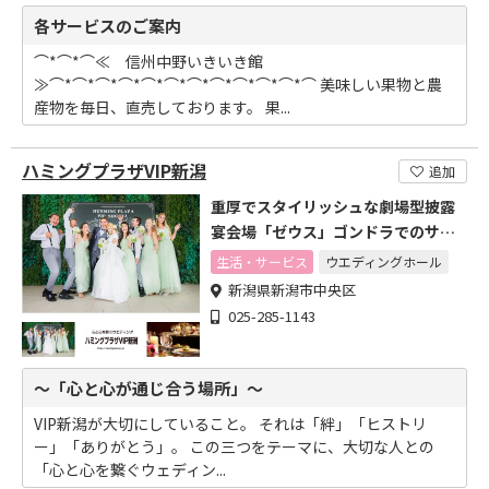
各サービスのご案内
⌒*⌒*⌒≪ 信州中野いきいき館
≫⌒*⌒*⌒*⌒*⌒*⌒*⌒*⌒*⌒*⌒*⌒*⌒ 美味しい果物と農
産物を毎日、直売しております。 果...
ハミングプラザVIP新潟
追加
重厚でスタイリッシュな劇場型披露
宴会場「ゼウス」ゴンドラでのサプ
ライズも可能
生活・サービス
ウエディングホール
新潟県新潟市中央区
025-285-1143
～「心と心が通じ合う場所」～
VIP新潟が大切にしていること。 それは「絆」「ヒストリ
ー」「ありがとう」。 この三つをテーマに、大切な人との
「心と心を繋ぐウェディン...