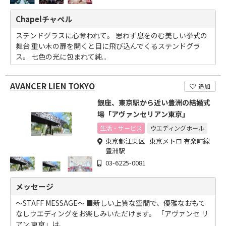
Chapelチャペル
ステンドグラスに心奪われて。 思わず息をのむ美しい挙式の
舞台 重い木の扉を開くと目に飛び込んでくるステンドグラ
ス。 七色の光に包まれて純...
AVANCER LIEN TOKYO
追加
銀座、東京駅から近い豊洲の結婚式
場「アヴァンセリアン東京」
生活・サービス
ウエディングホール
東京都江東区 東京メトロ 有楽町線
豊洲駅
03-6225-0081
メッセージ
～STAFF MESSAGE～ ■新しい上質な空間で、優雅なおもて
なしウエディングをお楽しみいただけます。 「アヴァンセ リ
アン 東京」は、...