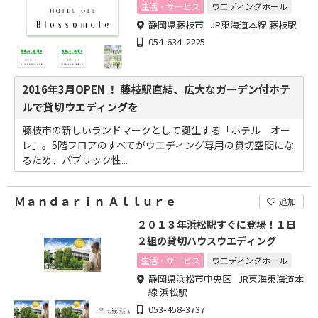
切〟ホテルウエディング
生活・サービス
ウエディングホール
静岡県藤枝市 JR東海道本線 藤枝駅
054-634-2225
2016年3月OPEN ！ 藤枝駅直結、広大なガーデン付ホテ
ルで貸切ウエディングを
藤枝市の新しいランドマークとして誕生する「ホテル オー
レ」。5階フロアのすべてがウエディング専用の貸切空間にな
るため、パブリック性...
Ｍａｎｄａｒｉｎ Ａｌｌｕｒｅ
追加
２０１３年浜松駅すぐに登場！１日
２組の貸切ハウスウエディング
生活・サービス
ウエディングホール
静岡県浜松市中央区 JR東海東海道本
線 浜松駅
053-458-3737