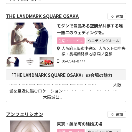
THE LANDMARK SQUARE OSAKA
追加
モダンで気品ある空間が共存する唯
一無二のウェディングを。
生活・サービス
ウエディングホール
大阪府大阪市中央区 大阪メトロ中央
線・長堀鶴見緑地線 森ノ宮駅
06-6941-0777
「THE LANDMARK SQUARE OSAKA」の会場の魅力
…―…―…―…―…―…―…―…―…―…―… 大阪
城を至近に臨むロケーション …―…―…―…―…―…―…
―…―…―…―… 大阪城公...
アンフェリシオン
追加
東京・錦糸町の結婚式場
生活・サービス
ウエディングホール