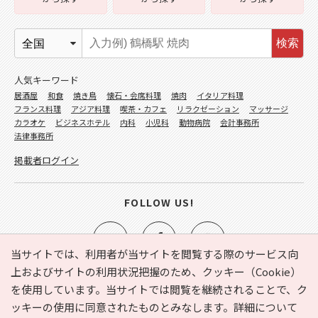
検索
人気キーワード
居酒屋
和食
焼き鳥
懐石・会席料理
焼肉
イタリア料理
フランス料理
アジア料理
喫茶・カフェ
リラクゼーション
マッサージ
カラオケ
ビジネスホテル
内科
小児科
動物病院
会計事務所
法律事務所
掲載者ログイン
FOLLOW US!
当サイトでは、利用者が当サイトを閲覧する際のサービス向
上およびサイトの利用状況把握のため、クッキー（Cookie）
を使用しています。当サイトでは閲覧を継続されることで、ク
e-NAVITA（イーナビタ）とは？
お気に入り
ヘルプ
ッキーの使用に同意されたものとみなします。詳細について
利用規約
個人情報の取り扱いについて
運営会社