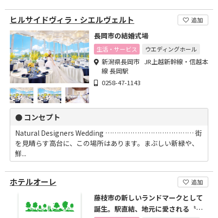
ヒルサイドヴィラ・シエルヴェルト
追加
長岡市の結婚式場
生活・サービス
ウエディングホール
新潟県長岡市 JR上越新幹線・信越本
線 長岡駅
0258-47-1143
● コンセプト
Natural Designers Wedding ………………………………… 街
を見晴らす高台に、この場所はあります。まぶしい新緑や、
鮮...
ホテルオーレ
追加
藤枝市の新しいランドマークとして
誕生。駅直結、地元に愛される〝貸