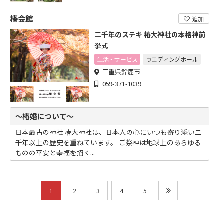
椿会館
追加
二千年のステキ 椿大神社の本格神前
挙式
生活・サービス
ウエディングホール
三重県鈴鹿市
059-371-1039
～椿婚について～
日本最古の神社 椿大神社は、日本人の心にいつも寄り添い二
千年以上の歴史を重ねています。 ご祭神は地球上のあらゆる
ものの平安と幸福を招く...
1
2
3
4
5