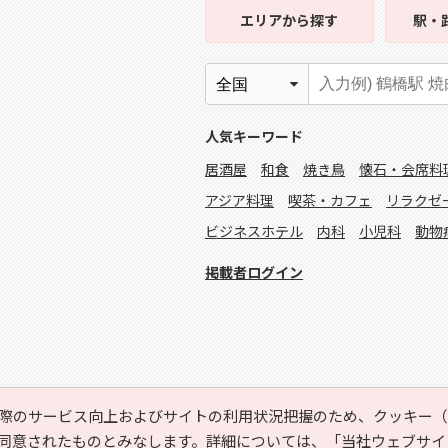
エリア
から探す
駅・
人気キーワード
居酒屋
和食
焼き鳥
懐石・会席料
アジア料理
喫茶・カフェ
リラクゼ
ビジネスホテル
内科
小児科
動物
掲載者ログイン
際のサービス向上およびサイトの利用状況把握のため、クッキー（C
同意されたものとみなします。詳細については、
「当社ウェブサイ
Copyright © HYOJITO.Co.,Ltd. All Rights Reserved.