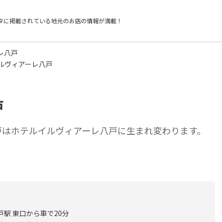
タに掲載されている
地元のお店の情報が満載！
レ八戸
ルヴィアーレ八戸
戸
八戸はホテルイルヴィアーレ八戸に生まれ変わります。
戸駅 東口から車で20分