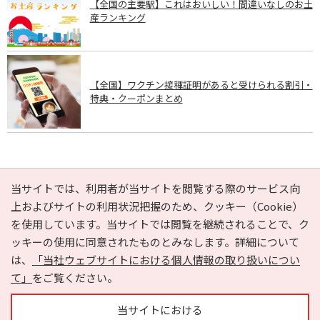
【全国の主要駅】これはおいしい！間違いなしのお土
産ランキング
【全国】ワクチン接種証明があると受けられる割引・
特典・クーポンまとめ
PAGE TOP
当サイトでは、利用者が当サイトを閲覧する際のサービス向
上およびサイトの利用状況把握のため、クッキー（Cookie）
を使用しています。当サイトでは閲覧を継続されることで、ク
e-NAVITA（イーナビタ）とは？
お気に入り
ヘルプ
ッキーの使用に同意されたものとみなします。詳細について
利用規約
個人情報の取り扱いについて
運営会社
は、
「当社ウェブサイトにおける個人情報の取り扱いについ
サイトマップ
広告掲載に関するお問い合わせ
て」
をご覧ください。
サイトの内容に関するお問い合わせ
当サイトにおける