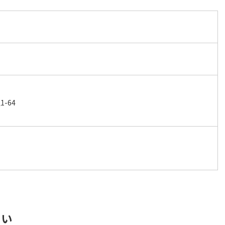
-64
さい