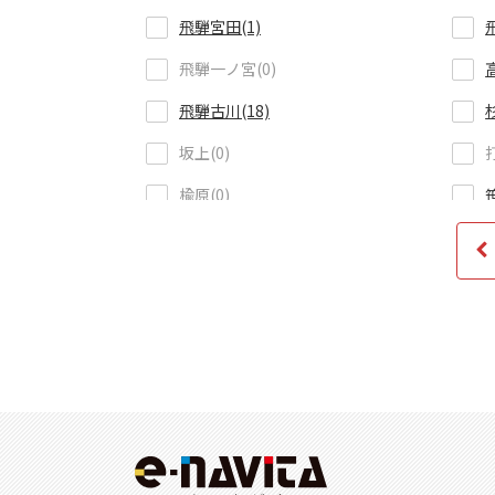
飛騨宮田(1)
飛騨一ノ宮(0)
高
飛騨古川(18)
坂上(0)
楡原(0)
千里(1)
富山(287)