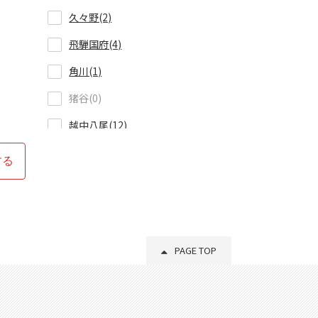
久々野(2)
飛騨国府(4)
角川(1)
猪谷(0)
越中八尾(12)
西富山(14)
する
PAGE TOP