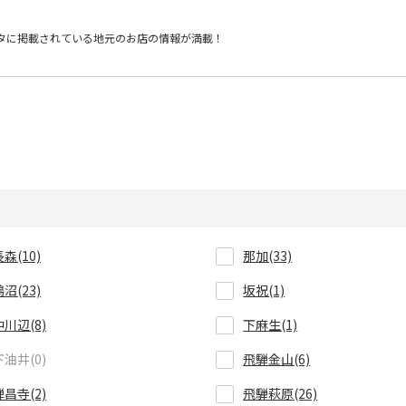
タに掲載されている
地元のお店の情報が満載！
長森(10)
那加(33)
鵜沼(23)
坂祝(1)
中川辺(8)
下麻生(1)
下油井(0)
飛騨金山(6)
禅昌寺(2)
飛騨萩原(26)