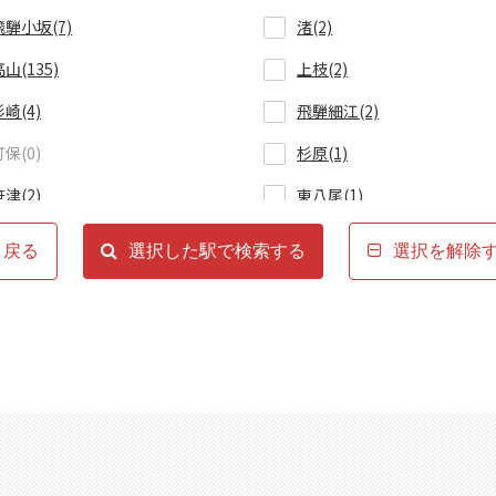
飛騨小坂(7)
渚(2)
山(135)
上枝(2)
杉崎(4)
飛騨細江(2)
打保(0)
杉原(1)
笹津(2)
東八尾(1)
速星(23)
婦中鵜坂(11)
戻る
選択した駅で検索する
選択を解除