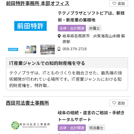
前田特許事務所 本部オフィス
追加
テクノプラザとソフトピアは、新技
術・新産業の集積地
法律・会計関連
弁護士
岐阜県各務原市 JR東海高山本線 蘇
原駅
058-379-2718
IT産業ジャンルでの知的財産権を守る
テクノプラザは、ITとものづくりを融合させた、最先端の技
術開発が行われている場所です。IT産業ジャンルにおける知
的財産権を、特許取...
西田司法書士事務所
追加
岐阜の相続・遺言のご相談・手続き
トータルサポート
法律・会計関連
司法書士