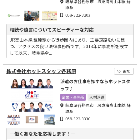
岐阜県各務原市 JR東海高山本線 蘇
原駅
058-322-3203
相続や遺言についてスピーディーな対応
JR高山本線 蘇原駅から徒歩圏内にあり、主要道路沿いに建
つ、アクセスの良い法律事務所です。2013年に事務所を設立
して以来、岐阜県全...
株式会社ホットスタッフ各務原
追加
派遣のお仕事を探すならホットスタ
ッフ♪
企業・事務所
人材派遣
岐阜県各務原市 JR東海高山本線 蘇
原駅
058-322-3330
―働くあなたを応援します！―