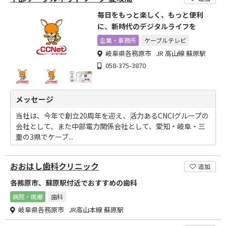
毎日をもっと楽しく、もっと便利
に、新時代のデジタルライフを
企業・事務所
ケーブルテレビ
岐阜県各務原市 JR 高山線 蘇原駅
058-375-3870
メッセージ
当社は、今年で創立20周年を迎え、活力あるCNCIグループの
会社として、また中部電力関係会社として、愛知・岐阜・三
重の3県でケーブ...
おおはし歯科クリニック
追加
各務原市、蘇原駅付近でおすすめの歯科
病院・医療
歯科
岐阜県各務原市 JR高山本線 蘇原駅