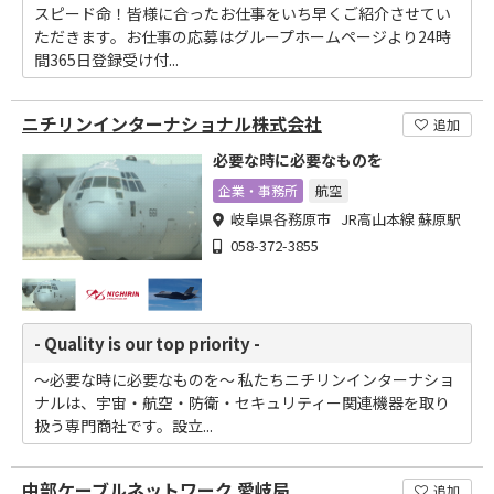
スピード命！皆様に合ったお仕事をいち早くご紹介させてい
ただきます。お仕事の応募はグループホームページより24時
間365日登録受け付...
ニチリンインターナショナル株式会社
追加
必要な時に必要なものを
企業・事務所
航空
岐阜県各務原市 JR高山本線 蘇原駅
058-372-3855
- Quality is our top priority -
～必要な時に必要なものを～ 私たちニチリンインターナショ
ナルは、宇宙・航空・防衛・セキュリティー関連機器を取り
扱う専門商社です。設立...
中部ケーブルネットワーク 愛岐局
追加