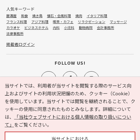
人気キーワード
居酒屋
和食
焼き鳥
懐石・会席料理
焼肉
イタリア料理
フランス料理
アジア料理
喫茶・カフェ
リラクゼーション
マッサージ
カラオケ
ビジネスホテル
内科
小児科
動物病院
会計事務所
法律事務所
掲載者ログイン
FOLLOW US!
当サイトでは、利用者が当サイトを閲覧する際のサービス向
上およびサイトの利用状況把握のため、クッキー（Cookie）
を使用しています。当サイトでは閲覧を継続されることで、ク
e-NAVITA（イーナビタ）とは？
お気に入り
ヘルプ
ッキーの使用に同意されたものとみなします。詳細について
利用規約
個人情報の取り扱いについて
運営会社
は、
「当社ウェブサイトにおける個人情報の取り扱いについ
サイトマップ
広告掲載に関するお問い合わせ
て」
をご覧ください。
サイトの内容に関するお問い合わせ
当サイトにおける