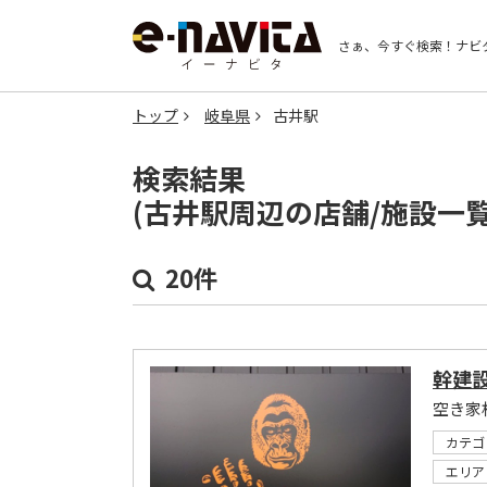
さぁ、今すぐ検索！
ナビ
トップ
岐阜県
古井駅
検索結果
(古井駅周辺の店舗/施設一
20件
幹建
空き家
カテゴ
エリア