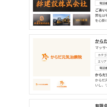
電話
ごあい
弊社は
を心掛
から
マッサ
カテゴ
エリア
電話
からだ
からだ
いし、
有限