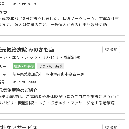
0574-66-8739
番号
さつ
平成28年3月18日に設立しました。 現場ノークレーム、丁寧な仕事
けます。 法人は勿論のこと、一般個人からの仕事も数多く請...
だ元気治療院 みのかも店
追加
ージ・はり・きゅう・リハビリ・機能訓練
リー
鍼灸・整骨院
はり・灸治療院
岐阜県美濃加茂市 JR東海高山本線 古井駅
・駅
0574-50-2000
番号
元気治療院のご紹介
元気治療院は、ご高齢者や身体障がい者のご自宅や施設におうかが
リハビリ・機能訓練・はり・おきゅう・マッサージをする治療院...
会社ケアサービス
追加