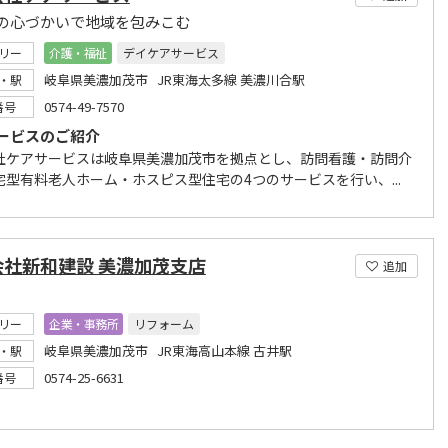
の心づかいで地域を包みこむ
リー
介護・福祉
デイケアサービス
岐阜県美濃加茂市 JR東海太多線 美濃川合駅
・駅
0574-49-7570
番号
ービスのご紹介
社ケアサービスは岐阜県美濃加茂市を拠点とし、訪問看護・訪問介
宅型有料老人ホーム・ホスピス型住宅の4つのサービスを行い、...
会社新和建設 美濃加茂支店
追加
リー
企業・事務所
リフォーム
岐阜県美濃加茂市 JR東海高山本線 古井駅
・駅
0574-25-6631
番号