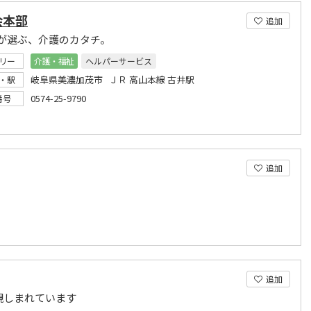
会本部
追加
が選ぶ、介護のカタチ。
リー
介護・福祉
ヘルパーサービス
岐阜県美濃加茂市 ＪＲ 高山本線 古井駅
・駅
0574-25-9790
番号
追加
追加
親しまれています