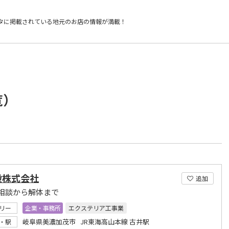
タに掲載されている
地元のお店の情報が満載！
覧）
設株式会社
追加
相談から解体まで
リー
企業・事務所
エクステリア工事業
岐阜県美濃加茂市 JR東海高山本線 古井駅
・駅