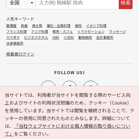
検索
人気キーワード
居酒屋
和食
焼き鳥
懐石・会席料理
焼肉
イタリア料理
フランス料理
アジア料理
喫茶・カフェ
リラクゼーション
マッサージ
カラオケ
ビジネスホテル
内科
小児科
動物病院
会計事務所
法律事務所
掲載者ログイン
FOLLOW US!
当サイトでは、利用者が当サイトを閲覧する際のサービス向
上およびサイトの利用状況把握のため、クッキー（Cookie）
を使用しています。当サイトでは閲覧を継続されることで、ク
e-NAVITA（イーナビタ）とは？
お気に入り
ヘルプ
ッキーの使用に同意されたものとみなします。詳細について
利用規約
個人情報の取り扱いについて
運営会社
は、
「当社ウェブサイトにおける個人情報の取り扱いについ
サイトマップ
広告掲載に関するお問い合わせ
て」
をご覧ください。