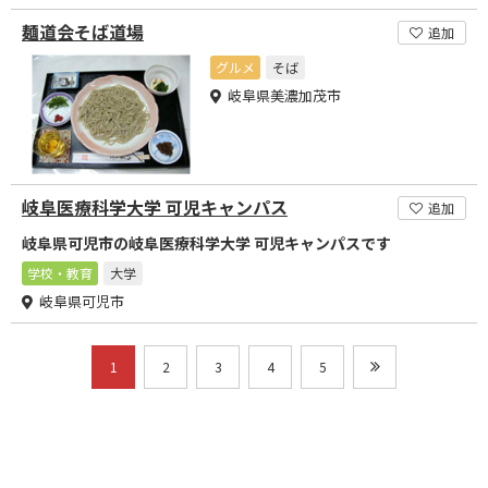
麺道会そば道場
追加
グルメ
そば
岐阜県美濃加茂市
岐阜医療科学大学 可児キャンパス
追加
岐阜県可児市の岐阜医療科学大学 可児キャンパスです
学校・教育
大学
岐阜県可児市
1
2
3
4
5