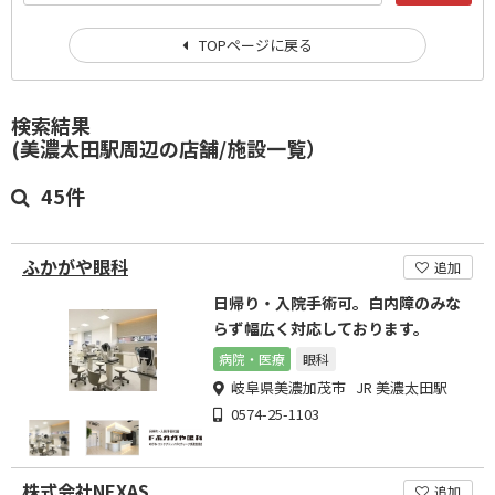
TOPページに戻る
検索結果
(美濃太田駅周辺の店舗/施設一覧）
45件
ふかがや眼科
追加
日帰り・入院手術可。白内障のみな
らず幅広く対応しております。
病院・医療
眼科
岐阜県美濃加茂市 JR 美濃太田駅
0574-25-1103
株式会社NEXAS
追加