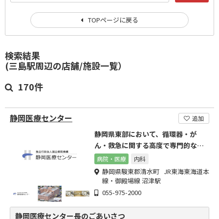
TOPページに戻る
検索結果
(三島駅周辺の店舗/施設一覧）
170件
静岡医療センター
追加
静岡県東部において、循環器・が
ん・救急に関する高度で専門的な医
療を提供
病院・医療
内科
静岡県駿東郡清水町 JR東海東海道本
線・御殿場線 沼津駅
055-975-2000
静岡医療センター長のごあいさつ