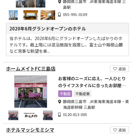
静岡県三島市 JR東海東海道本線 三
島駅
055-991-0109
2020年6月グランドオープンのホテル
当ホテルは、2020年6月にグランドオープンしたばかりのホ
テルです。最上階には混浴施設を設置し、富士山や箱根山麓
など見事な眺望を楽...
ホームメイトFC三島店
追加
お客様のニーズに応え、一人ひとり
のライフスタイルに合ったお部屋探
しをお手伝いさせて頂きます!
不動産
不動産業
静岡県三島市 JR東海東海道本線・東
海道新幹線 三島駅
0120-813-005
ホテルマッシモミシマ
追加