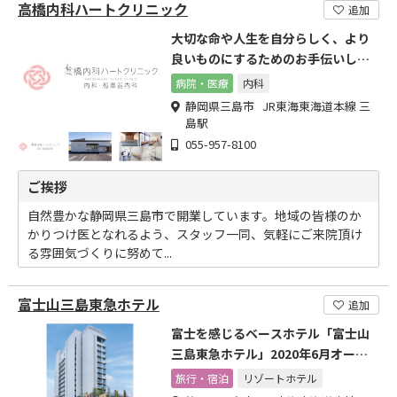
高橋内科ハートクリニック
追加
大切な命や人生を自分らしく、より
良いものにするためのお手伝いしま
す
病院・医療
内科
静岡県三島市 JR東海東海道本線 三
島駅
055-957-8100
ご挨拶
自然豊かな静岡県三島市で開業しています。地域の皆様のか
かりつけ医となれるよう、スタッフ一同、気軽にご来院頂け
る雰囲気づくりに努めて...
富士山三島東急ホテル
追加
富士を感じるベースホテル「富士山
三島東急ホテル」2020年6月オープ
ン
旅行・宿泊
リゾートホテル