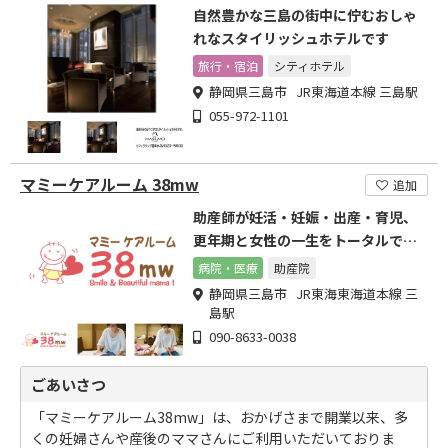
自然豊かな三島の街中に佇むおしゃ
れなスタイリッシュホテルです
旅行・宿泊
シティホテル
静岡県三島市 JR東海道本線 三島駅
055-972-1101
マミーケアルーム 38mw
追加
助産師が妊活・妊娠・出産・育児、
更年期と女性の一生をトータルでサ
ポート
病院・医療
助産院
静岡県三島市 JR東海東海道本線 三
島駅
090-8633-0038
ごあいさつ
「マミーケアルーム38mw」は、おかげさまで開業以来、多
くの妊婦さんや産後のママさんにご利用いただいておりま