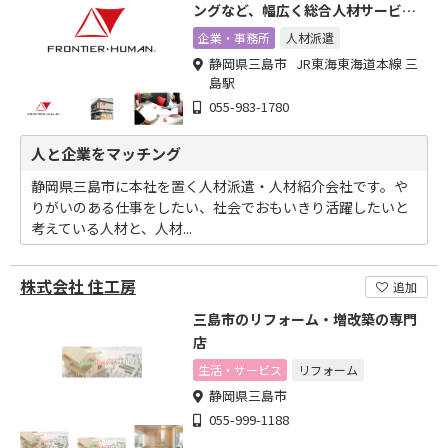
ングなど、幅広く総合人材サービス
を提供
企業・事務所
人材派遣
静岡県三島市 JR東海東海道本線 三
島駅
055-983-1780
人と企業をマッチング
静岡県三島市に本社を置く人材派遣・人材紹介会社です。や
りがいのある仕事をしたい、社会でおもいきり活躍したいと
考えている人材と、人材...
株式会社 住工房
追加
三島市のリフォーム・増改築の専門
店
生活・サービス
リフォーム
静岡県三島市
055-999-1188