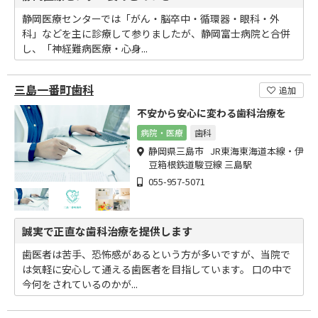
静岡医療センターでは「がん・脳卒中・循環器・眼科・外
科」などを主に診療して参りましたが、静岡富士病院と合併
し、「神経難病医療・心身...
三島一番町歯科
追加
不安から安心に変わる歯科治療を
病院・医療
歯科
静岡県三島市 JR東海東海道本線・伊
豆箱根鉄道駿豆線 三島駅
055-957-5071
誠実で正直な歯科治療を提供します
歯医者は苦手、恐怖感があるという方が多いですが、当院で
は気軽に安心して通える歯医者を目指しています。 口の中で
今何をされているのかが...