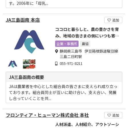
す。2006年に「母乳...
JA三島函南 本店
追加
ココロと暮らしと、農の豊かさを育
み、地域の皆さまの側にいつも寄り
そい
企業・事務所
農協
静岡県三島市 伊豆箱根鉄道駿豆線
三島二日町駅
055-971-8211
JA三島函南の概要
JAは農業者を中心とした組合員の皆さまに支えられ成り立っ
ております。組合員同士が互いに助け合い、支え合い、発展
し合っていくことを共...
フロンティア・ヒューマン株式会社 本社
追加
人材派遣、人材紹介、アウトソーシ