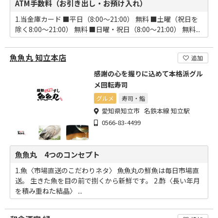
ATM手数料（お引き出し・お預け入れ）
1.当金庫カード ■平日（8:00～21:00） 無料 ■土曜（祝日を
除く8:00～21:00） 無料 ■日曜・祝日（8:00～21:00） 無料...
魚魚丸 知立本店
追加
感謝の心を握りに込めて本格派グル
メ回転寿司
グルメ
寿司・鮨
愛知県知立市 名鉄本線 知立駅
0566-83-4499
魚魚丸 4つのコンセプト
1.魚〈市場直送のこだわりネタ〉 魚魚丸の鮮魚は毎日市場直
送。 生きた魚を目の前で捌くから新鮮です。 2.酢〈長い年月
を積み重ねた結晶〉 ...