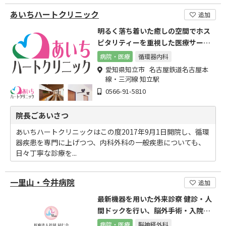
あいちハートクリニック
追加
明るく落ち着いた癒しの空間でホス
ピタリティーを重視した医療サービ
スの提供に努めて参ります。
病院・医療
循環器内科
愛知県知立市 名古屋鉄道名古屋本
線・三河線 知立駅
0566-91-5810
院長ごあいさつ
あいちハートクリニックはこの度2017年9月1日開院し、循環
器疾患を専門に上げつつ、内科外科の一般疾患についても、
日々丁寧な診療を...
一里山・今井病院
追加
最新機器を用いた外来診察 健診・人
間ドックを行い、脳外手術・入院等
にも対応
病院・医療
脳神経外科