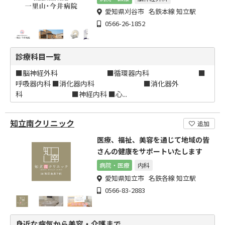
愛知県刈谷市 名鉄本線 知立駅
0566-26-1852
診療科目一覧
■脳神経外科 ■循環器内科 ■
呼吸器内科 ■消化器内科 ■消化器外
科 ■神経内科 ■心...
知立南クリニック
追加
医療、福祉、美容を通じて地域の皆
さんの健康をサポートいたします
病院・医療
内科
愛知県知立市 名鉄各線 知立駅
0566-83-2883
身近な病気から美容・介護まで