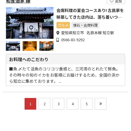
和食酒家 縁
追加
会席料理の宴会コースあり! 古民家を
移築してきた店内は、落ち着いつい
た空間
グルメ
懐石・会席料理
愛知県知立市 名鉄本線 知立駅
0566-83-9292
お料理へのこだわり
■魚 〆たて活魚のコリコリ食感と、三河湾のとれたて鮮魚。
その時々の旬のイカをお客様にお届けするため、全国の浜か
ら知立に集めております。 ...
1
2
3
4
5