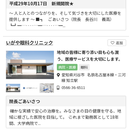
平成29年10月17日 新規開院★
～ 人と人とのつながりを、そして気づきを大切にした医療を
提供します ～ ■┓ ごあいさつ（院長 長谷川 義高）
┗┛━…‥‥…━…‥‥…━...
いがや眼科クリニック
追加
地域の皆様に寄り添い目も心も潤
う、医療サービスを大切にします。
病院・医療
眼科
愛知県刈谷市 名鉄名古屋本線・三河
線 知立駅
0566-36-6511
院長ごあいさつ
―― 確かな実績で安心の治療を。みなさまの目の健康を守る、地
域に根ざした医院を目指して。 ―― これまで勤務医として18年
間、大学病院で...