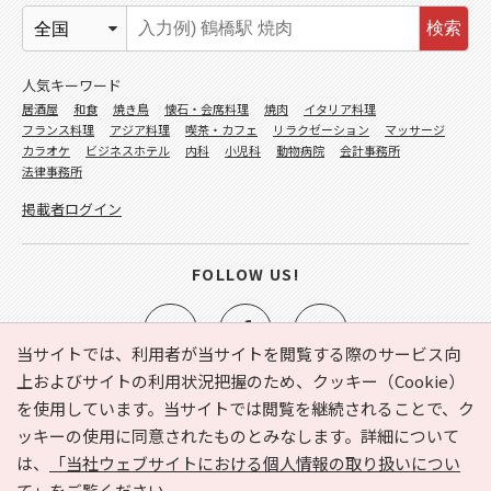
検索
人気キーワード
居酒屋
和食
焼き鳥
懐石・会席料理
焼肉
イタリア料理
フランス料理
アジア料理
喫茶・カフェ
リラクゼーション
マッサージ
カラオケ
ビジネスホテル
内科
小児科
動物病院
会計事務所
法律事務所
掲載者ログイン
FOLLOW US!
当サイトでは、利用者が当サイトを閲覧する際のサービス向
上およびサイトの利用状況把握のため、クッキー（Cookie）
を使用しています。当サイトでは閲覧を継続されることで、ク
e-NAVITA（イーナビタ）とは？
お気に入り
ヘルプ
ッキーの使用に同意されたものとみなします。詳細について
利用規約
個人情報の取り扱いについて
運営会社
は、
「当社ウェブサイトにおける個人情報の取り扱いについ
サイトマップ
広告掲載に関するお問い合わせ
て」
をご覧ください。