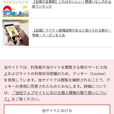
【全国の主要駅】これはおいしい！間違いなしのお土
産ランキング
【全国】ワクチン接種証明があると受けられる割引・
特典・クーポンまとめ
PAGE TOP
当サイトでは、利用者が当サイトを閲覧する際のサービス向
上およびサイトの利用状況把握のため、クッキー（Cookie）
を使用しています。当サイトでは閲覧を継続されることで、ク
e-NAVITA（イーナビタ）とは？
お気に入り
ヘルプ
ッキーの使用に同意されたものとみなします。詳細について
利用規約
個人情報の取り扱いについて
運営会社
は、
「当社ウェブサイトにおける個人情報の取り扱いについ
サイトマップ
広告掲載に関するお問い合わせ
て」
をご覧ください。
サイトの内容に関するお問い合わせ
当サイトにおける