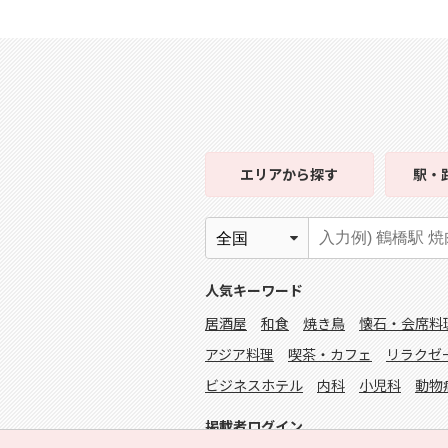
エリア
から探す
駅・
人気キーワード
居酒屋
和食
焼き鳥
懐石・会席料
アジア料理
喫茶・カフェ
リラクゼ
ビジネスホテル
内科
小児科
動物
掲載者ログイン