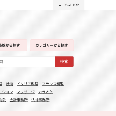
PAGE TOP
路線
から探す
カテゴリー
から探す
検索
理
焼肉
イタリア料理
フランス料理
ーション
マッサージ
カラオケ
病院
会計事務所
法律事務所