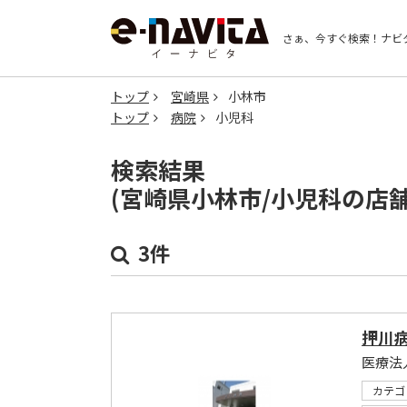
さぁ、今すぐ検索！
ナビ
トップ
宮崎県
小林市
トップ
病院
小児科
検索結果
(宮崎県小林市/小児科の店
3件
押川
医療法
カテゴ