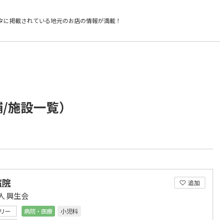
タに掲載されている
地元のお店の情報が満載！
舗/施設一覧）
病院
追加
人 興生会
リー
病院・医療
小児科