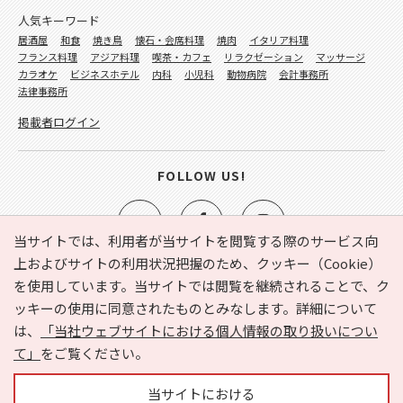
人気キーワード
居酒屋
和食
焼き鳥
懐石・会席料理
焼肉
イタリア料理
フランス料理
アジア料理
喫茶・カフェ
リラクゼーション
マッサージ
カラオケ
ビジネスホテル
内科
小児科
動物病院
会計事務所
法律事務所
掲載者ログイン
FOLLOW US!
当サイトでは、利用者が当サイトを閲覧する際のサービス向
上およびサイトの利用状況把握のため、クッキー（Cookie）
を使用しています。当サイトでは閲覧を継続されることで、ク
e-NAVITA（イーナビタ）とは？
お気に入り
ヘルプ
ッキーの使用に同意されたものとみなします。詳細について
利用規約
個人情報の取り扱いについて
運営会社
は、
「当社ウェブサイトにおける個人情報の取り扱いについ
サイトマップ
広告掲載に関するお問い合わせ
て」
をご覧ください。
サイトの内容に関するお問い合わせ
当サイトにおける