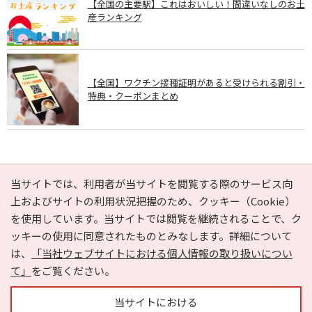
【全国の主要駅】これはおいしい！間違いなしのお土
産ランキング
【全国】ワクチン接種証明があると受けられる割引・
特典・クーポンまとめ
PAGE TOP
当サイトでは、利用者が当サイトを閲覧する際のサービス向
上およびサイトの利用状況把握のため、クッキー（Cookie）
を使用しています。当サイトでは閲覧を継続されることで、ク
e-NAVITA（イーナビタ）とは？
お気に入り
ヘルプ
ッキーの使用に同意されたものとみなします。詳細について
利用規約
個人情報の取り扱いについて
運営会社
は、
「当社ウェブサイトにおける個人情報の取り扱いについ
サイトマップ
広告掲載に関するお問い合わせ
て」
をご覧ください。
サイトの内容に関するお問い合わせ
当サイトにおける