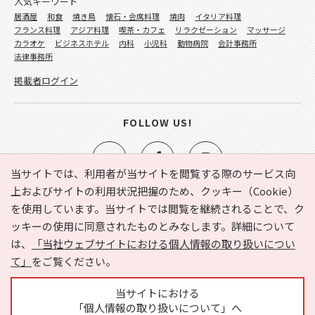
人気キーワード
居酒屋
和食
焼き鳥
懐石・会席料理
焼肉
イタリア料理
フランス料理
アジア料理
喫茶・カフェ
リラクゼーション
マッサージ
カラオケ
ビジネスホテル
内科
小児科
動物病院
会計事務所
法律事務所
掲載者ログイン
FOLLOW US!
当サイトでは、利用者が当サイトを閲覧する際のサービス向
上およびサイトの利用状況把握のため、クッキー（Cookie）
を使用しています。当サイトでは閲覧を継続されることで、ク
e-NAVITA（イーナビタ）とは？
お気に入り
ヘルプ
ッキーの使用に同意されたものとみなします。詳細について
利用規約
個人情報の取り扱いについて
運営会社
は、
「当社ウェブサイトにおける個人情報の取り扱いについ
サイトマップ
広告掲載に関するお問い合わせ
て」
をご覧ください。
サイトの内容に関するお問い合わせ
当サイトにおける
「個人情報の取り扱いについて」へ