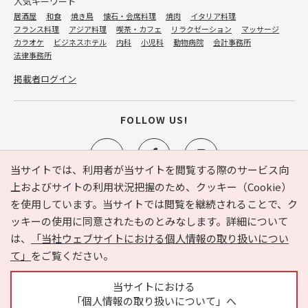
人気キーワード
居酒屋
和食
焼き鳥
懐石・会席料理
焼肉
イタリア料理
フランス料理
アジア料理
喫茶・カフェ
リラクゼーション
マッサージ
カラオケ
ビジネスホテル
内科
小児科
動物病院
会計事務所
法律事務所
掲載者ログイン
FOLLOW US!
当サイトでは、利用者が当サイトを閲覧する際のサービス向
上およびサイトの利用状況把握のため、クッキー（Cookie）
を使用しています。当サイトでは閲覧を継続されることで、ク
e-NAVITA（イーナビタ）とは？
お気に入り
ヘルプ
ッキーの使用に同意されたものとみなします。詳細について
利用規約
個人情報の取り扱いについて
運営会社
は、
「当社ウェブサイトにおける個人情報の取り扱いについ
サイトマップ
広告掲載に関するお問い合わせ
て」
をご覧ください。
サイトの内容に関するお問い合わせ
当サイトにおける
「個人情報の取り扱いについて」へ