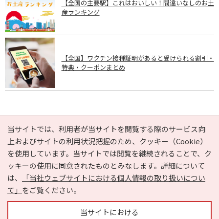
【全国の主要駅】これはおいしい！間違いなしのお土
産ランキング
【全国】ワクチン接種証明があると受けられる割引・
特典・クーポンまとめ
PAGE TOP
当サイトでは、利用者が当サイトを閲覧する際のサービス向
上およびサイトの利用状況把握のため、クッキー（Cookie）
を使用しています。当サイトでは閲覧を継続されることで、ク
e-NAVITA（イーナビタ）とは？
お気に入り
ヘルプ
ッキーの使用に同意されたものとみなします。詳細について
利用規約
個人情報の取り扱いについて
運営会社
は、
「当社ウェブサイトにおける個人情報の取り扱いについ
サイトマップ
広告掲載に関するお問い合わせ
て」
をご覧ください。
サイトの内容に関するお問い合わせ
当サイトにおける