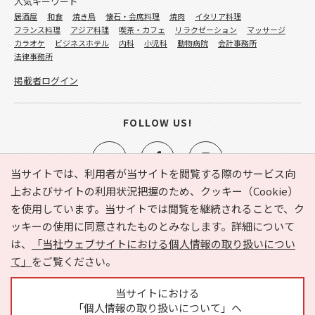
人気キーワード
居酒屋
和食
焼き鳥
懐石・会席料理
焼肉
イタリア料理
フランス料理
アジア料理
喫茶・カフェ
リラクゼーション
マッサージ
カラオケ
ビジネスホテル
内科
小児科
動物病院
会計事務所
法律事務所
掲載者ログイン
FOLLOW US!
当サイトでは、利用者が当サイトを閲覧する際のサービス向
上およびサイトの利用状況把握のため、クッキー（Cookie）
を使用しています。当サイトでは閲覧を継続されることで、ク
e-NAVITA（イーナビタ）とは？
お気に入り
ヘルプ
ッキーの使用に同意されたものとみなします。詳細について
利用規約
個人情報の取り扱いについて
運営会社
は、
「当社ウェブサイトにおける個人情報の取り扱いについ
サイトマップ
広告掲載に関するお問い合わせ
て」
をご覧ください。
サイトの内容に関するお問い合わせ
当サイトにおける
「個人情報の取り扱いについて」へ