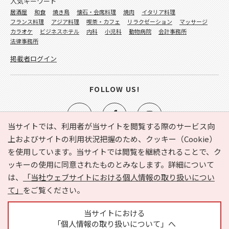
人気キーワード
居酒屋
和食
焼き鳥
懐石・会席料理
焼肉
イタリア料理
フランス料理
アジア料理
喫茶・カフェ
リラクゼーション
マッサージ
カラオケ
ビジネスホテル
内科
小児科
動物病院
会計事務所
法律事務所
掲載者ログイン
FOLLOW US!
当サイトでは、利用者が当サイトを閲覧する際のサービス向
上およびサイトの利用状況把握のため、クッキー（Cookie）
を使用しています。当サイトでは閲覧を継続されることで、ク
e-NAVITA（イーナビタ）とは？
お気に入り
ヘルプ
ッキーの使用に同意されたものとみなします。詳細について
利用規約
個人情報の取り扱いについて
運営会社
は、
「当社ウェブサイトにおける個人情報の取り扱いについ
サイトマップ
広告掲載に関するお問い合わせ
て」
をご覧ください。
サイトの内容に関するお問い合わせ
当サイトにおける
「個人情報の取り扱いについて」へ