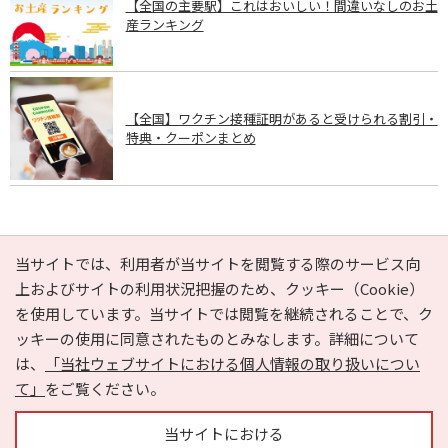
【全国の主要駅】これはおいしい！間違いなしのお土
産ランキング
【全国】ワクチン接種証明があると受けられる割引・
特典・クーポンまとめ
PAGE TOP
当サイトでは、利用者が当サイトを閲覧する際のサービス向
上およびサイトの利用状況把握のため、クッキー（Cookie）
を使用しています。当サイトでは閲覧を継続されることで、ク
e-NAVITA（イーナビタ）とは？
お気に入り
ヘルプ
ッキーの使用に同意されたものとみなします。詳細について
利用規約
個人情報の取り扱いについて
運営会社
は、
「当社ウェブサイトにおける個人情報の取り扱いについ
サイトマップ
広告掲載に関するお問い合わせ
て」
をご覧ください。
サイトの内容に関するお問い合わせ
当サイトにおける