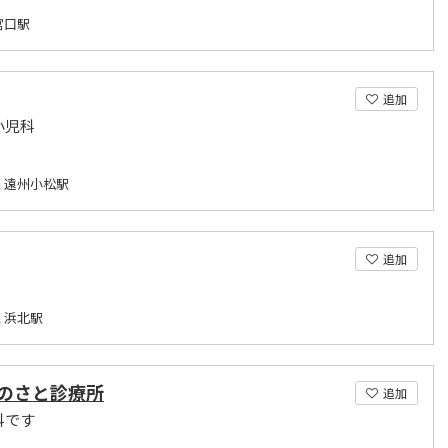
宮口駅
追加
小児科
 遠州小松駅
追加
 浜北駅
のさと診療所
追加
科です