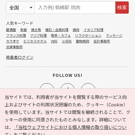
検索
人気キーワード
居酒屋
和食
焼き鳥
懐石・会席料理
焼肉
イタリア料理
フランス料理
アジア料理
喫茶・カフェ
リラクゼーション
マッサージ
カラオケ
ビジネスホテル
内科
小児科
動物病院
会計事務所
法律事務所
掲載者ログイン
FOLLOW US!
当サイトでは、利用者が当サイトを閲覧する際のサービス向
上およびサイトの利用状況把握のため、クッキー（Cookie）
を使用しています。当サイトでは閲覧を継続されることで、ク
e-NAVITA（イーナビタ）とは？
お気に入り
ヘルプ
ッキーの使用に同意されたものとみなします。詳細について
利用規約
個人情報の取り扱いについて
運営会社
は、
「当社ウェブサイトにおける個人情報の取り扱いについ
サイトマップ
広告掲載に関するお問い合わせ
て」
をご覧ください。