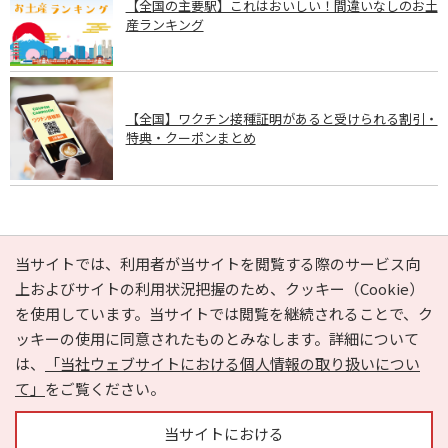
【全国の主要駅】これはおいしい！間違いなしのお土
産ランキング
【全国】ワクチン接種証明があると受けられる割引・
特典・クーポンまとめ
PAGE TOP
当サイトでは、利用者が当サイトを閲覧する際のサービス向
上およびサイトの利用状況把握のため、クッキー（Cookie）
を使用しています。当サイトでは閲覧を継続されることで、ク
e-NAVITA（イーナビタ）とは？
お気に入り
ヘルプ
ッキーの使用に同意されたものとみなします。詳細について
利用規約
個人情報の取り扱いについて
運営会社
は、
「当社ウェブサイトにおける個人情報の取り扱いについ
サイトマップ
広告掲載に関するお問い合わせ
て」
をご覧ください。
サイトの内容に関するお問い合わせ
当サイトにおける