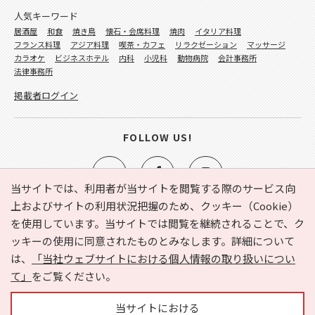
人気キーワード
居酒屋
和食
焼き鳥
懐石・会席料理
焼肉
イタリア料理
フランス料理
アジア料理
喫茶・カフェ
リラクゼーション
マッサージ
カラオケ
ビジネスホテル
内科
小児科
動物病院
会計事務所
法律事務所
掲載者ログイン
FOLLOW US!
当サイトでは、利用者が当サイトを閲覧する際のサービス向
上およびサイトの利用状況把握のため、クッキー（Cookie）
を使用しています。当サイトでは閲覧を継続されることで、ク
e-NAVITA（イーナビタ）とは？
お気に入り
ヘルプ
ッキーの使用に同意されたものとみなします。詳細について
利用規約
個人情報の取り扱いについて
運営会社
は、
「当社ウェブサイトにおける個人情報の取り扱いについ
サイトマップ
広告掲載に関するお問い合わせ
て」
をご覧ください。
サイトの内容に関するお問い合わせ
当サイトにおける