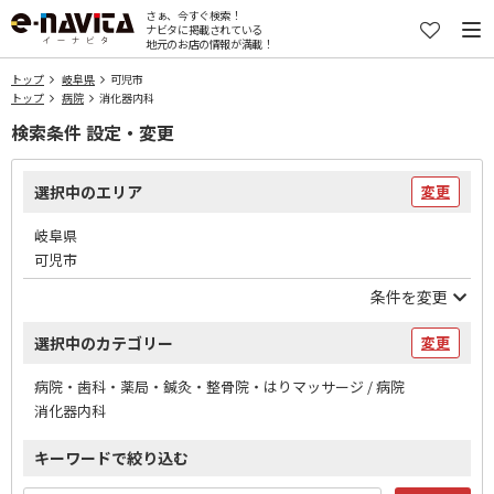
さぁ、今すぐ検索！
ナビタに掲載されている
地元のお店の情報が満載！
トップ
岐阜県
可児市
トップ
病院
消化器内科
検索条件 設定・変更
選択中のエリア
変更
岐阜県
可児市
条件を変更
選択中のカテゴリー
変更
病院・歯科・薬局・鍼灸・整骨院・はりマッサージ / 病院
消化器内科
キーワードで絞り込む