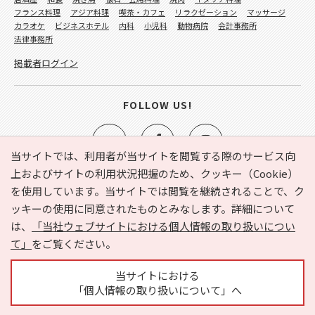
フランス料理
アジア料理
喫茶・カフェ
リラクゼーション
マッサージ
カラオケ
ビジネスホテル
内科
小児科
動物病院
会計事務所
法律事務所
掲載者ログイン
FOLLOW US!
当サイトでは、利用者が当サイトを閲覧する際のサービス向
上およびサイトの利用状況把握のため、クッキー（Cookie）
を使用しています。当サイトでは閲覧を継続されることで、ク
e-NAVITA（イーナビタ）とは？
お気に入り
ヘルプ
ッキーの使用に同意されたものとみなします。詳細について
利用規約
個人情報の取り扱いについて
運営会社
は、
「当社ウェブサイトにおける個人情報の取り扱いについ
サイトマップ
広告掲載に関するお問い合わせ
て」
をご覧ください。
サイトの内容に関するお問い合わせ
当サイトにおける
「個人情報の取り扱いについて」へ