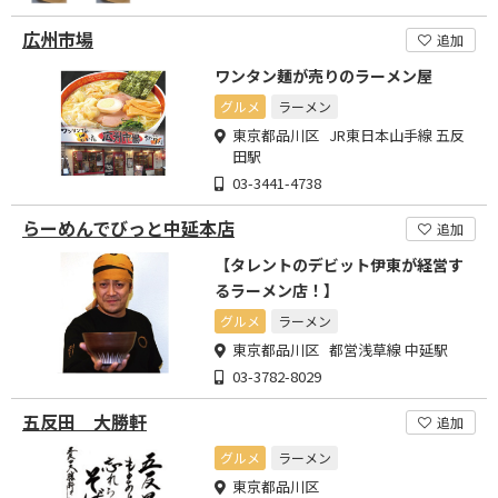
広州市場
追加
ワンタン麺が売りのラーメン屋
グルメ
ラーメン
東京都品川区 JR東日本山手線 五反
田駅
03-3441-4738
らーめんでびっと中延本店
追加
【タレントのデビット伊東が経営す
るラーメン店！】
グルメ
ラーメン
東京都品川区 都営浅草線 中延駅
03-3782-8029
五反田 大勝軒
追加
グルメ
ラーメン
東京都品川区