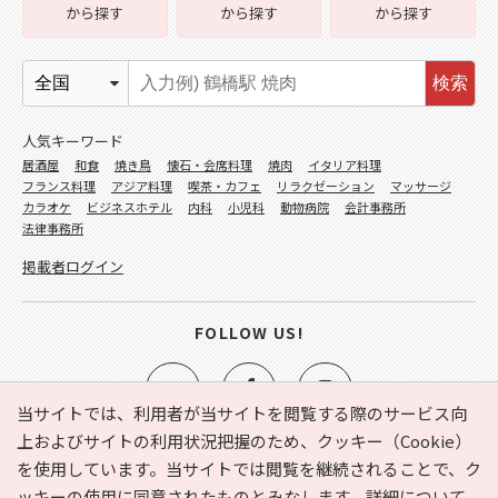
から探す
から探す
から探す
検索
人気キーワード
居酒屋
和食
焼き鳥
懐石・会席料理
焼肉
イタリア料理
フランス料理
アジア料理
喫茶・カフェ
リラクゼーション
マッサージ
カラオケ
ビジネスホテル
内科
小児科
動物病院
会計事務所
法律事務所
掲載者ログイン
FOLLOW US!
当サイトでは、利用者が当サイトを閲覧する際のサービス向
上およびサイトの利用状況把握のため、クッキー（Cookie）
を使用しています。当サイトでは閲覧を継続されることで、ク
e-NAVITA（イーナビタ）とは？
お気に入り
ヘルプ
ッキーの使用に同意されたものとみなします。詳細について