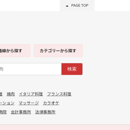
PAGE TOP
路線
から探す
カテゴリー
から探す
検索
理
焼肉
イタリア料理
フランス料理
ーション
マッサージ
カラオケ
病院
会計事務所
法律事務所