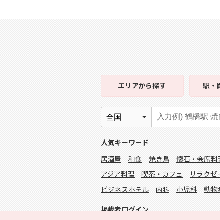
エリア
から探す
駅・
人気キーワード
居酒屋
和食
焼き鳥
懐石・会席料
アジア料理
喫茶・カフェ
リラクゼ
ビジネスホテル
内科
小児科
動物
掲載者ログイン