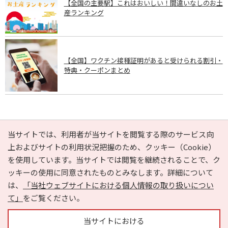
【全国の主要駅】これはおいしい！間違いなしのお土
産ランキング
【全国】ワクチン接種証明があると受けられる割引・
特典・クーポンまとめ
PAGE TOP
当サイトでは、利用者が当サイトを閲覧する際のサービス向
上およびサイトの利用状況把握のため、クッキー（Cookie）
を使用しています。当サイトでは閲覧を継続されることで、ク
e-NAVITA（イーナビタ）とは？
お気に入り
ヘルプ
ッキーの使用に同意されたものとみなします。詳細について
利用規約
個人情報の取り扱いについて
運営会社
は、
「当社ウェブサイトにおける個人情報の取り扱いについ
サイトマップ
広告掲載に関するお問い合わせ
て」
をご覧ください。
サイトの内容に関するお問い合わせ
当サイトにおける