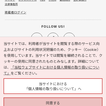
法律事務所
掲載者ログイン
FOLLOW US!
当サイトでは、利用者が当サイトを閲覧する際のサービス向
上およびサイトの利用状況把握のため、クッキー（Cookie）
を使用しています。当サイトでは閲覧を継続されることで、ク
e-NAVITA（イーナビタ）とは？
お気に入り
ヘルプ
ッキーの使用に同意されたものとみなします。詳細について
利用規約
個人情報の取り扱いについて
運営会社
は、
「当社ウェブサイトにおける個人情報の取り扱いについ
サイトマップ
広告掲載に関するお問い合わせ
て」
をご覧ください。
サイトの内容に関するお問い合わせ
当サイトにおける
「個人情報の取り扱いについて」へ
同意する