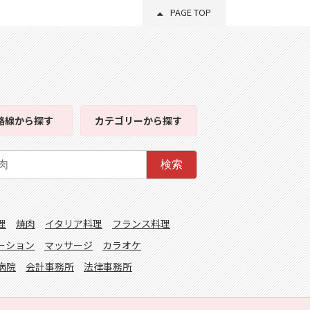
PAGE TOP
路線
から探す
カテゴリー
から探す
検索
理
焼肉
イタリア料理
フランス料理
ーション
マッサージ
カラオケ
病院
会計事務所
法律事務所