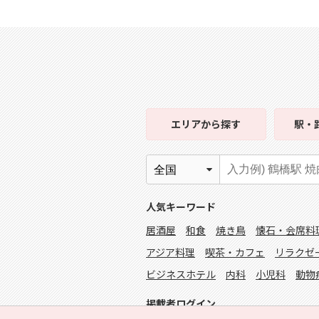
エリア
から探す
駅・
人気キーワード
居酒屋
和食
焼き鳥
懐石・会席料
アジア料理
喫茶・カフェ
リラクゼ
ビジネスホテル
内科
小児科
動物
掲載者ログイン