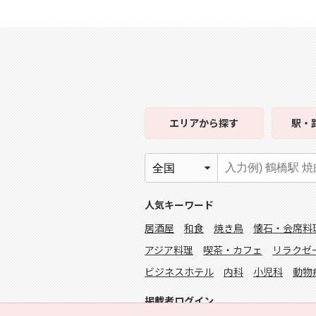
エリア
から探す
駅・
人気キーワード
居酒屋
和食
焼き鳥
懐石・会席料
アジア料理
喫茶・カフェ
リラクゼ
ビジネスホテル
内科
小児科
動物
掲載者ログイン