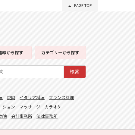
PAGE TOP
路線
から探す
カテゴリー
から探す
検索
理
焼肉
イタリア料理
フランス料理
ーション
マッサージ
カラオケ
病院
会計事務所
法律事務所