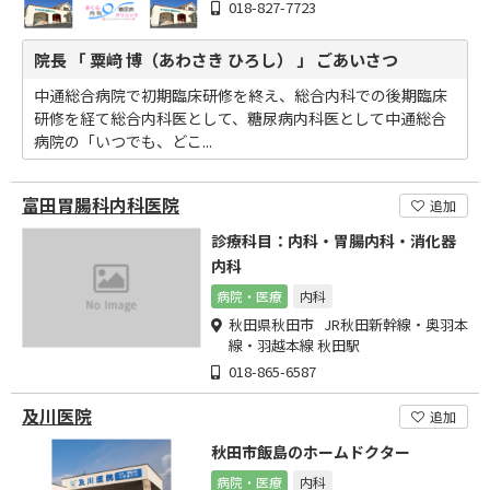
018-827-7723
院長 「 粟﨑 博（あわさき ひろし） 」 ごあいさつ
中通総合病院で初期臨床研修を終え、総合内科での後期臨床
研修を経て総合内科医として、糖尿病内科医として中通総合
病院の「いつでも、どこ...
富田胃腸科内科医院
追加
診療科目：内科・胃腸内科・消化器
内科
病院・医療
内科
秋田県秋田市 JR秋田新幹線・奥羽本
線・羽越本線 秋田駅
018-865-6587
及川医院
追加
秋田市飯島のホームドクター
病院・医療
内科