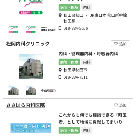
病院・医療
内科
秋田県秋田市 JR東日本 秋田新幹線
秋田駅
018-884-5656
松岡内科クリニック
追加
内科・循環器内科・呼吸器内科
病院・医療
内科
秋田県秋田市
018-884-7511
ささはら内科医院
追加
これからも何でも相談できる「町医
者」として地域に貢献してまいりま
す
病院・医療
内科