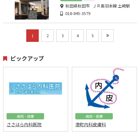
秋田県秋田市 ＪＲ奥羽本線 土崎駅
018-845-3579
1
2
3
4
5
ピックアップ
病院・医療
病院・医療
ささはら内科医院
港町内科皮膚科