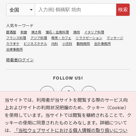
検索
人気キーワード
居酒屋
和食
焼き鳥
懐石・会席料理
焼肉
イタリア料理
フランス料理
アジア料理
喫茶・カフェ
リラクゼーション
マッサージ
カラオケ
ビジネスホテル
内科
小児科
動物病院
会計事務所
法律事務所
掲載者ログイン
FOLLOW US!
当サイトでは、利用者が当サイトを閲覧する際のサービス向
上およびサイトの利用状況把握のため、クッキー（Cookie）
を使用しています。当サイトでは閲覧を継続されることで、ク
e-NAVITA（イーナビタ）とは？
お気に入り
ヘルプ
ッキーの使用に同意されたものとみなします。詳細について
利用規約
個人情報の取り扱いについて
運営会社
は、
「当社ウェブサイトにおける個人情報の取り扱いについ
サイトマップ
広告掲載に関するお問い合わせ