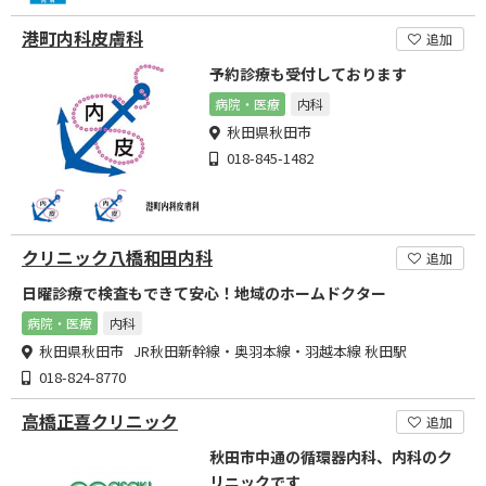
港町内科皮膚科
追加
予約診療も受付しております
病院・医療
内科
秋田県秋田市
018-845-1482
クリニック八橋和田内科
追加
日曜診療で検査もできて安心！地域のホームドクター
病院・医療
内科
秋田県秋田市 JR秋田新幹線・奥羽本線・羽越本線 秋田駅
018-824-8770
高橋正喜クリニック
追加
秋田市中通の循環器内科、内科のク
リニックです