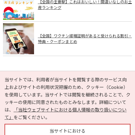
【全国の主要駅】これはおいしい！間違いなしのお土
産ランキング
【全国】ワクチン接種証明があると受けられる割引・
特典・クーポンまとめ
PAGE TOP
当サイトでは、利用者が当サイトを閲覧する際のサービス向
上およびサイトの利用状況把握のため、クッキー（Cookie）
を使用しています。当サイトでは閲覧を継続されることで、ク
e-NAVITA（イーナビタ）とは？
お気に入り
ヘルプ
ッキーの使用に同意されたものとみなします。詳細について
利用規約
個人情報の取り扱いについて
運営会社
は、
「当社ウェブサイトにおける個人情報の取り扱いについ
サイトマップ
広告掲載に関するお問い合わせ
て」
をご覧ください。
サイトの内容に関するお問い合わせ
当サイトにおける