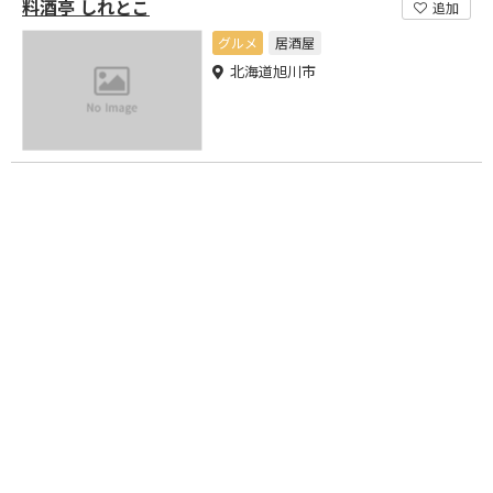
料酒亭 しれとこ
追加
グルメ
居酒屋
北海道旭川市