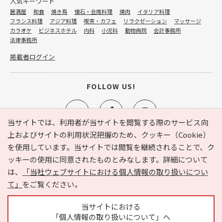
人気キーワード
居酒屋
和食
焼き鳥
懐石・会席料理
焼肉
イタリア料理
フランス料理
アジア料理
喫茶・カフェ
リラクゼーション
マッサージ
カラオケ
ビジネスホテル
内科
小児科
動物病院
会計事務所
法律事務所
掲載者ログイン
FOLLOW US!
当サイトでは、利用者が当サイトを閲覧する際のサービス向
上およびサイトの利用状況把握のため、クッキー（Cookie）
を使用しています。当サイトでは閲覧を継続されることで、ク
e-NAVITA（イーナビタ）とは？
お気に入り
ヘルプ
ッキーの使用に同意されたものとみなします。詳細について
利用規約
個人情報の取り扱いについて
運営会社
は、
「当社ウェブサイトにおける個人情報の取り扱いについ
サイトマップ
広告掲載に関するお問い合わせ
て」
をご覧ください。
サイトの内容に関するお問い合わせ
当サイトにおける
「個人情報の取り扱いについて」へ