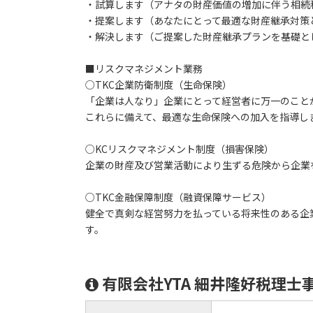
・試算します（アナタの財産価値の増加に伴う相続
・提案します（あなたにとって最適な財産継承対策
・解決します（ご提案した財産継承プランを基礎と
■リスクマネジメント業務
○TKC企業防衛制度（生命保険）
「企業は人なり」企業にとって経営者に万一のこと
これらに備えて、最適な生命保険への加入を指導し
○KCリスクマネジメント制度（損害保険）
企業の財産及び営業活動により生ずる危険から企業
○TKC金融保障制度（融資保障サービス）
健全で真剣な経営努力を払っている将来性のある企
す。
有限会社YTA 細井隆好税理士