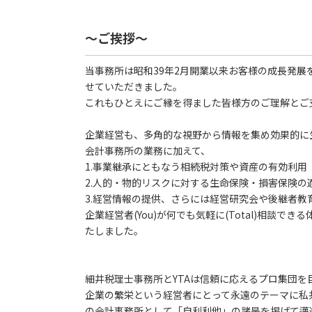
～ご挨拶～
当事務所は昭和39年2月開業以来お客様の成長発
せていただきました。
これもひとえにご縁を得ました皆様方のご理解とご
企業経営も、多角的な視野から情報を集め効果的に
会計事務所の業務に加えて、
1.事業継承にともなう相続税対策や資産の有効利用
2.人的・物的リスクに対する生命保険・損害保険の
3.経営情報の提供、さらには経営研究会や後継者教
企業経営者(You)が何でも気軽に(Total)相談できる
たしました。
細井税理士事務所とYTAは信頼に応えるプロ集団を
企業の繁栄という経営者にとって永遠のテーマに私
の会計事務所として「自利利他」の諸是を掲げて邁