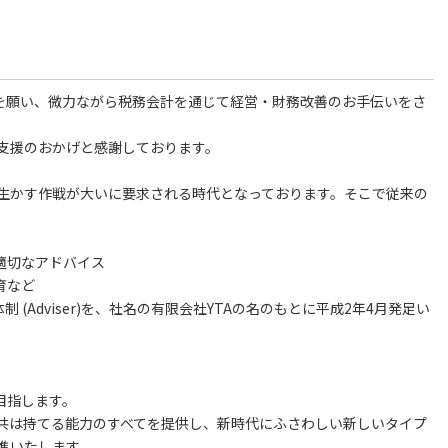
展を願い、微力ながら税務会計を通じて経営・財務改善のお手伝いをさ
支援のおかげと感謝しております。
生かす作戦が大いに要求される時代となっております。そこで従来の
適切なアドバイス
育など
体制 (Adviser)を、社名の有限会社YTAの名のもとに平成2年4月発足い
目指します。
共は持てる能力のすべてを提供し、新時代にふさわしい新しいタイプ
進いたします。