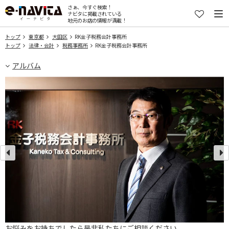
さぁ、今すぐ検索！
ナビタに掲載されている
地元のお店の情報が満載！
トップ
東京都
大田区
RK金子税務会計事務所
トップ
法律・会計
税務事務所
RK金子税務会計事務所
アルバム
お悩みをお持ちでしたら是非私たちにご相談ください