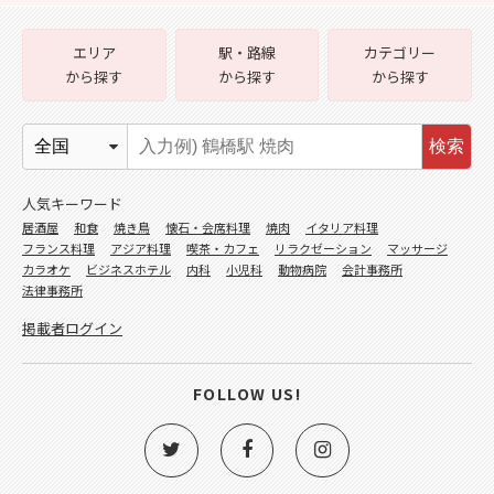
エリア
駅・路線
カテゴリー
から探す
から探す
から探す
検索
人気キーワード
居酒屋
和食
焼き鳥
懐石・会席料理
焼肉
イタリア料理
フランス料理
アジア料理
喫茶・カフェ
リラクゼーション
マッサージ
カラオケ
ビジネスホテル
内科
小児科
動物病院
会計事務所
法律事務所
掲載者ログイン
FOLLOW US!