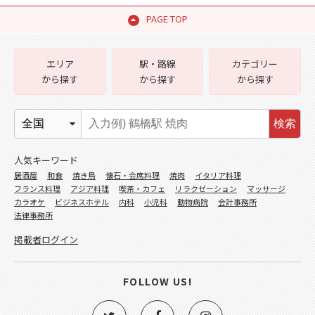
PAGE TOP
エリア
駅・路線
カテゴリー
から探す
から探す
から探す
検索
人気キーワード
居酒屋
和食
焼き鳥
懐石・会席料理
焼肉
イタリア料理
フランス料理
アジア料理
喫茶・カフェ
リラクゼーション
マッサージ
カラオケ
ビジネスホテル
内科
小児科
動物病院
会計事務所
法律事務所
掲載者ログイン
FOLLOW US!