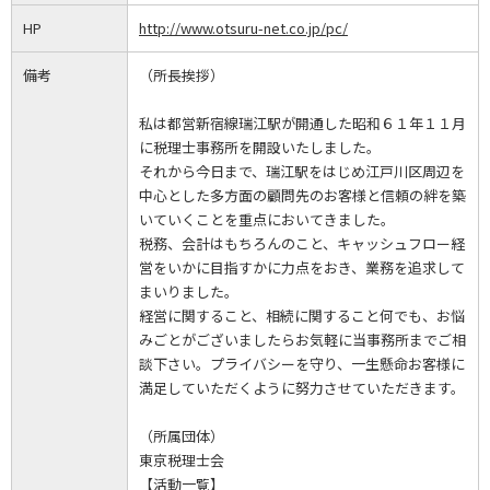
HP
http://www.otsuru-net.co.jp/pc/
備考
（所長挨拶）
私は都営新宿線瑞江駅が開通した昭和６１年１１月
に税理士事務所を開設いたしました。
それから今日まで、瑞江駅をはじめ江戸川区周辺を
中心とした多方面の顧問先のお客様と信頼の絆を築
いていくことを重点においてきました。
税務、会計はもちろんのこと、キャッシュフロー経
営をいかに目指すかに力点をおき、業務を追求して
まいりました。
経営に関すること、相続に関すること何でも、お悩
みごとがございましたらお気軽に当事務所までご相
談下さい。プライバシーを守り、一生懸命お客様に
満足していただくように努力させていただきます。
（所属団体）
東京税理士会
【活動一覧】