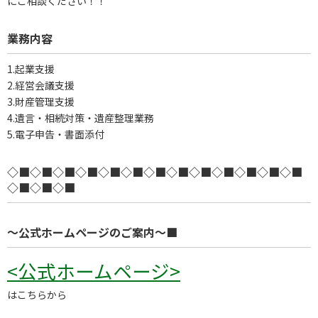
にご相談ください！！
業務内容
1.起業支援
2.経営会議支援
3.財産管理支援
4.遺言・相続対策・遺産整理業務
5.電子申告・書面添付
◇■◇■◇■◇■◇■◇■◇■◇■◇■◇■◇■◇■◇■
◇■◇■◇■
～公式ホームページのご案内～■
<公式ホームページ>
はこちらから